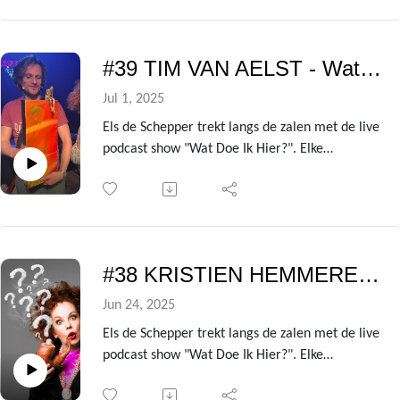
onzin van het leven!
Uit de avondvullende theatershow verzamelen
we telkens de gesprekken met de centrale gast
#39 TIM VAN AELST - Wat doe ik hier?
om er deze podcast van te maken.
In deze aflevering is dat niemand minder dan
Jul 1, 2025
presentatrice, actrice en auteur Evi Hanssen!
Els de Schepper trekt langs de zalen met de live
podcast show "Wat Doe Ik Hier?". Elke
voorstelling heeft ze een andere BV te gast die
ze de kleren van het lijf vraagt over de zin en
onzin van het leven!
Uit de avondvullende theatershow verzamelen
we telkens de gesprekken met de centrale gast
#38 KRISTIEN HEMMERECHTS - Wat doe ik hier?
om er deze podcast van te maken.
In deze aflevering is dat niemand minder dan
Jun 24, 2025
televisiemaker Tim Van Aelst!
Els de Schepper trekt langs de zalen met de live
podcast show "Wat Doe Ik Hier?". Elke
voorstelling heeft ze een andere BV te gast die
ze de kleren van het lijf vraagt over de zin en