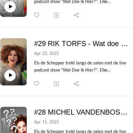
podcast show "Wat Doe Ik Hier?". Elke
voorstelling heeft ze een andere BV te gast die
ze de kleren van het lijf vraagt over de zin en
onzin van het leven!
Uit de avondvullende theatershow verzamelen
we telkens de gesprekken met de centrale gast
#29 RIK TORFS - Wat doe ik hier?
om er deze podcast van te maken.
In deze aflevering is dat niemand minder dan
Apr 22, 2025
acteur Ben Segers!
Els de Schepper trekt langs de zalen met de live
podcast show "Wat Doe Ik Hier?". Elke
voorstelling heeft ze een andere BV te gast die
ze de kleren van het lijf vraagt over de zin en
onzin van het leven!
Uit de avondvullende theatershow verzamelen
we telkens de gesprekken met de centrale gast
#28 MICHEL VANDENBOSCH - Wat doe ik hier?
om er deze podcast van te maken.
In deze aflevering is dat niemand minder dan
Apr 15, 2025
kerkjurist Rik Torfs!
Els de Schepper trekt langs de zalen met de live