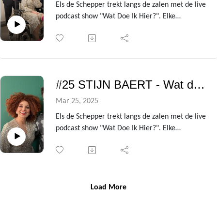
Els de Schepper trekt langs de zalen met de live
podcast show "Wat Doe Ik Hier?". Elke
voorstelling heeft ze een andere BV te gast die
ze de kleren van het lijf vraagt over de zin en
onzin van het leven!
Uit de avondvullende theatershow verzamelen
we telkens de gesprekken met de centrale gast
#25 STIJN BAERT - Wat doe ik hier?
om er deze podcast van te maken.
In deze aflevering zijn dat niemand minder dan
Mar 25, 2025
regisseurskoppel Jan Verheyen en Lien Willaert!
Els de Schepper trekt langs de zalen met de live
podcast show "Wat Doe Ik Hier?". Elke
voorstelling heeft ze een andere BV te gast die
ze de kleren van het lijf vraagt over de zin en
onzin van het leven!
Uit de avondvullende theatershow verzamelen
we telkens de gesprekken met de centrale gast
Load More
om er deze podcast van te maken.
In deze aflevering is dat niemand minder dan