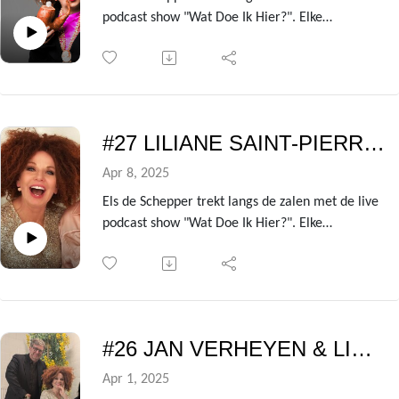
podcast show "Wat Doe Ik Hier?". Elke
voorstelling heeft ze een andere BV te gast die
ze de kleren van het lijf vraagt over de zin en
onzin van het leven!
Uit de avondvullende theatershow verzamelen
we telkens de gesprekken met de centrale gast
#27 LILIANE SAINT-PIERRE - Wat doe ik hier?
om er deze podcast van te maken.
In deze aflevering is dat niemand minder dan
Apr 8, 2025
dierenrechtenactivist en voorzitter van GAIA:
Els de Schepper trekt langs de zalen met de live
Michel Vandenbosch!
podcast show "Wat Doe Ik Hier?". Elke
voorstelling heeft ze een andere BV te gast die
ze de kleren van het lijf vraagt over de zin en
onzin van het leven!
Uit de avondvullende theatershow verzamelen
we telkens de gesprekken met de centrale gast
#26 JAN VERHEYEN & LIEN WILLAERT - Wat doe ik hier?
om er deze podcast van te maken.
In deze aflevering is dat niemand minder dan
Apr 1, 2025
zangeres Liliane Saint-Pierre!