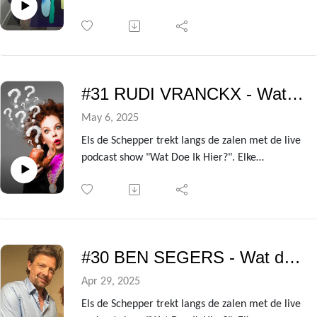
voorstelling heeft ze een andere BV te gast die
ze de kleren van het lijf vraagt over de zin en
onzin van het leven!
Uit de avondvullende theatershow verzamelen
we telkens de gesprekken met de centrale gast
#31 RUDI VRANCKX - Wat doe ik hier?
om er deze podcast van te maken.
In deze aflevering is dat niemand minder dan
May 6, 2025
triatleet en 'Iron Man' Marc Herremans!
Els de Schepper trekt langs de zalen met de live
podcast show "Wat Doe Ik Hier?". Elke
voorstelling heeft ze een andere BV te gast die
ze de kleren van het lijf vraagt over de zin en
onzin van het leven!
Uit de avondvullende theatershow verzamelen
we telkens de gesprekken met de centrale gast
#30 BEN SEGERS - Wat doe ik hier?
om er deze podcast van te maken.
In deze aflevering is dat niemand minder dan
Apr 29, 2025
journalist en oorlogsverslaggever Rudi Vranckx!
Els de Schepper trekt langs de zalen met de live