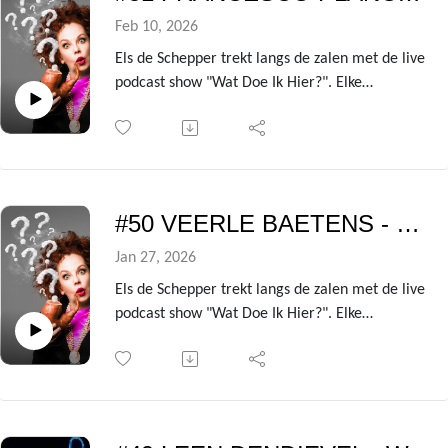
In deze aflevering is dat niemand minder dan
Feb 10, 2026
radio-icoon Karolien Debecker!
Els de Schepper trekt langs de zalen met de live
podcast show "Wat Doe Ik Hier?". Elke
voorstelling heeft ze een andere BV te gast die
ze de kleren van het lijf vraagt over de zin en
onzin van het leven!
Uit de avondvullende theatershow verzamelen
we telkens de gesprekken met de centrale gast
#50 VEERLE BAETENS - Wat doe ik hier?
om er deze podcast van te maken.
In deze aflevering is dat niemand minder dan
Jan 27, 2026
reality-ster, muzikant en 'kasteelheer' Francesco
Els de Schepper trekt langs de zalen met de live
Planckaert!
podcast show "Wat Doe Ik Hier?". Elke
voorstelling heeft ze een andere BV te gast die
ze de kleren van het lijf vraagt over de zin en
onzin van het leven!
Uit de avondvullende theatershow verzamelen
we telkens de gesprekken met de centrale gast