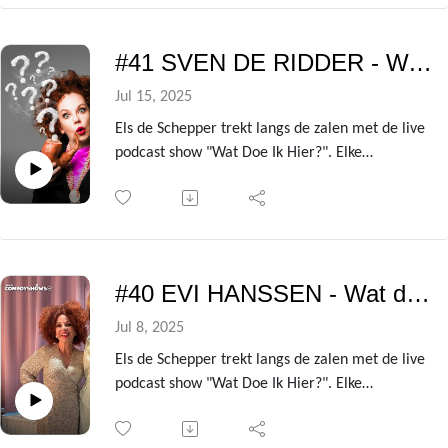
waarin 10 BV's hun zwoelste seksverhalen uit de
doeken doen!
#41 SVEN DE RIDDER - Wat doe ik hier?
Jul 15, 2025
Els de Schepper trekt langs de zalen met de live
podcast show "Wat Doe Ik Hier?". Elke
voorstelling heeft ze een andere BV te gast die
ze de kleren van het lijf vraagt over de zin en
onzin van het leven!
Uit de avondvullende theatershow verzamelen
we telkens de gesprekken met de centrale gast
#40 EVI HANSSEN - Wat doe ik hier?
om er deze podcast van te maken.
In deze aflevering is dat niemand minder dan
Jul 8, 2025
acteur Sven De Ridder!
Els de Schepper trekt langs de zalen met de live
podcast show "Wat Doe Ik Hier?". Elke
voorstelling heeft ze een andere BV te gast die
ze de kleren van het lijf vraagt over de zin en