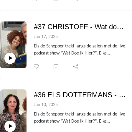
onzin van het leven!
Uit de avondvullende theatershow verzamelen
we telkens de gesprekken met de centrale gast
#37 CHRISTOFF - Wat doe ik hier?
om er deze podcast van te maken.
In deze aflevering is dat niemand minder dan
Jun 17, 2025
auteur Kristien Hemmerechts!
Els de Schepper trekt langs de zalen met de live
podcast show "Wat Doe Ik Hier?". Elke
voorstelling heeft ze een andere BV te gast die
ze de kleren van het lijf vraagt over de zin en
onzin van het leven!
Uit de avondvullende theatershow verzamelen
we telkens de gesprekken met de centrale gast
#36 ELS DOTTERMANS - Wat doe ik hier?
om er deze podcast van te maken.
In deze aflevering is dat niemand minder dan
Jun 10, 2025
zanger Christoff!
Els de Schepper trekt langs de zalen met de live
podcast show "Wat Doe Ik Hier?". Elke
voorstelling heeft ze een andere BV te gast die