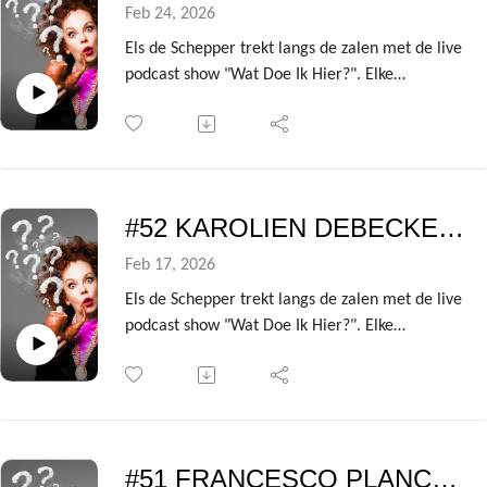
In deze laatste aflevering zijn er zelfs 2 gasten:
Feb 24, 2026
antiekhandelaars en schattenjagers Bie Baert en
Els de Schepper trekt langs de zalen met de live
Paul De Grande!
podcast show "Wat Doe Ik Hier?". Elke
voorstelling heeft ze een andere BV te gast die
ze de kleren van het lijf vraagt over de zin en
onzin van het leven!
Uit de avondvullende theatershow verzamelen
we telkens de gesprekken met de centrale gast
#52 KAROLIEN DEBECKER - Wat doe ik hier?
om er deze podcast van te maken.
In deze aflevering is dat niemand minder dan
Feb 17, 2026
topdokter Guy T'Sjoen!
Els de Schepper trekt langs de zalen met de live
podcast show "Wat Doe Ik Hier?". Elke
voorstelling heeft ze een andere BV te gast die
ze de kleren van het lijf vraagt over de zin en
onzin van het leven!
Uit de avondvullende theatershow verzamelen
we telkens de gesprekken met de centrale gast
#51 FRANCESCO PLANCKAERT - Wat doe ik hier?
om er deze podcast van te maken.