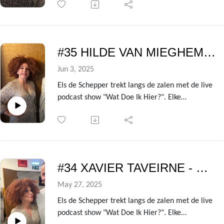
ze de kleren van het lijf vraagt over de zin en
onzin van het leven!
Uit de avondvullende theatershow verzamelen
we telkens de gesprekken met de centrale gast
#35 HILDE VAN MIEGHEM - Wat doe ik hier?
om er deze podcast van te maken.
In deze aflevering is dat niemand minder dan
Jun 3, 2025
actrice Els Dottermans!
Els de Schepper trekt langs de zalen met de live
podcast show "Wat Doe Ik Hier?". Elke
voorstelling heeft ze een andere BV te gast die
ze de kleren van het lijf vraagt over de zin en
onzin van het leven!
Uit de avondvullende theatershow verzamelen
we telkens de gesprekken met de centrale gast
#34 XAVIER TAVEIRNE - Wat Doe Ik Hier?
om er deze podcast van te maken.
In deze aflevering is dat niemand minder dan
May 27, 2025
actrice Hilde Van Mieghem!
Els de Schepper trekt langs de zalen met de live
podcast show "Wat Doe Ik Hier?". Elke