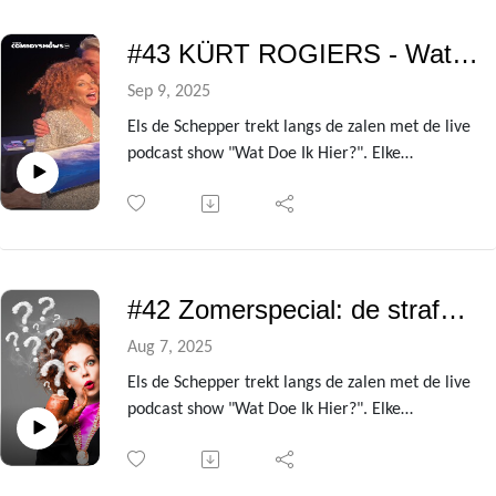
Uit de avondvullende theatershow verzamelen
we telkens de gesprekken met de centrale gast
#43 KÜRT ROGIERS - Wat doe ik hier?
om er deze podcast van te maken.
In deze aflevering is dat niemand minder dan
Sep 9, 2025
zanger en acteur Koen Crucke!
Els de Schepper trekt langs de zalen met de live
podcast show "Wat Doe Ik Hier?". Elke
voorstelling heeft ze een andere BV te gast die
ze de kleren van het lijf vraagt over de zin en
onzin van het leven!
Uit de avondvullende theatershow verzamelen
we telkens de gesprekken met de centrale gast
#42 Zomerspecial: de strafste seksverhalen van 10 BV's!
om er deze podcast van te maken.
In deze aflevering is dat niemand minder dan
Aug 7, 2025
acteur en presentator Kürt Rogiers!
Els de Schepper trekt langs de zalen met de live
podcast show "Wat Doe Ik Hier?". Elke
voorstelling heeft ze een andere BV te gast die
ze de kleren van het lijf vraagt.
Deze extra zomeraflevering is een compilatie