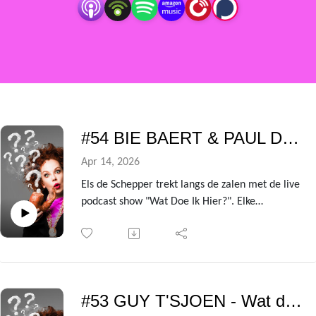
#54 BIE BAERT & PAUL DE GRANDE - Wat doe ik hier?
Apr 14, 2026
Els de Schepper trekt langs de zalen met de live
podcast show "Wat Doe Ik Hier?". Elke
voorstelling heeft ze een andere BV te gast die
ze de kleren van het lijf vraagt over de zin en
onzin van het leven!
Uit de avondvullende theatershow verzamelen
we telkens de gesprekken met de centrale gast
#53 GUY T'SJOEN - Wat doe ik hier?
om er deze podcast van te maken.