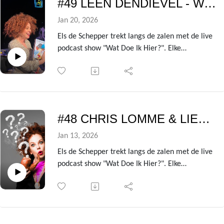
#49 LEEN DENDIEVEL - Wat doe ik hier?
om er deze podcast van te maken.
In deze aflevering is dat niemand minder dan
Jan 20, 2026
actrice Veerle Baetens!
Els de Schepper trekt langs de zalen met de live
podcast show "Wat Doe Ik Hier?". Elke
voorstelling heeft ze een andere BV te gast die
ze de kleren van het lijf vraagt over de zin en
onzin van het leven!
Uit de avondvullende theatershow verzamelen
we telkens de gesprekken met de centrale gast
#48 CHRIS LOMME & LIEVEN DEBRAUWER - Wat doe ik hier?
om er deze podcast van te maken.
In deze aflevering is dat niemand minder dan
Jan 13, 2026
actrice Leen Dendievel!
Els de Schepper trekt langs de zalen met de live
podcast show "Wat Doe Ik Hier?". Elke
voorstelling heeft ze een andere BV te gast die
ze de kleren van het lijf vraagt over de zin en
onzin van het leven!
Uit de avondvullende theatershow verzamelen