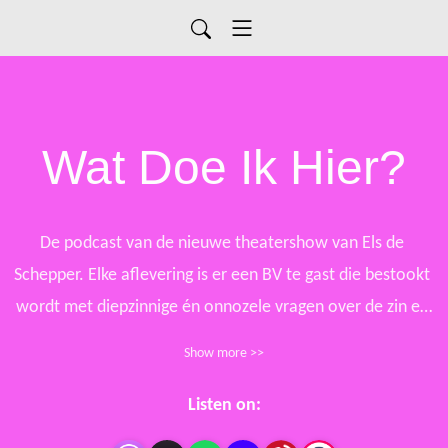
Wat Doe Ik Hier?
De podcast van de nieuwe theatershow van Els de 
Schepper. Elke aflevering is er een BV te gast die bestookt 
wordt met diepzinnige én onnozele vragen over de zin en 
onzin van het leven! 

Show more >>
Elke aflevering werd opgenomen voor een live publiek in 
Listen on:
een van de Vlaamse theaterzalen.