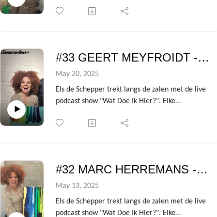
voorstelling heeft ze een andere BV te gast die
ze de kleren van het lijf vraagt over de zin en
onzin van het leven!
Uit de avondvullende theatershow verzamelen
we telkens de gesprekken met de centrale gast
#33 GEERT MEYFROIDT - Wat doe ik hier?
om er deze podcast van te maken.
In deze aflevering is dat niemand minder dan tv-
May 20, 2025
en radiopresentator Xavier Taveirne!
Els de Schepper trekt langs de zalen met de live
podcast show "Wat Doe Ik Hier?". Elke
voorstelling heeft ze een andere BV te gast die
ze de kleren van het lijf vraagt over de zin en
onzin van het leven!
Uit de avondvullende theatershow verzamelen
we telkens de gesprekken met de centrale gast
#32 MARC HERREMANS - Wat doe ik hier?
om er deze podcast van te maken.
In deze aflevering is dat niemand minder dan
May 13, 2025
professor en intensivist Dr. Geert Meyfroidt!
Els de Schepper trekt langs de zalen met de live
podcast show "Wat Doe Ik Hier?". Elke