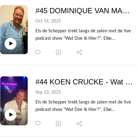
we telkens de gesprekken met de centrale gast
#45 DOMINIQUE VAN MALDER - Wat doe ik hier?
om er deze podcast van te maken.
In deze aflevering is dat niemand minder dan
Oct 14, 2025
presentator en kunstenaar Rob Vanoudenhoven!
Els de Schepper trekt langs de zalen met de live
podcast show "Wat Doe Ik Hier?". Elke
voorstelling heeft ze een andere BV te gast die
ze de kleren van het lijf vraagt over de zin en
onzin van het leven!
Uit de avondvullende theatershow verzamelen
we telkens de gesprekken met de centrale gast
#44 KOEN CRUCKE - Wat doe ik hier?
om er deze podcast van te maken.
In deze aflevering is dat niemand minder dan
Sep 23, 2025
acteur Dominique 'Dompi' Van Malder!
Els de Schepper trekt langs de zalen met de live
podcast show "Wat Doe Ik Hier?". Elke
voorstelling heeft ze een andere BV te gast die
ze de kleren van het lijf vraagt over de zin en
onzin van het leven!