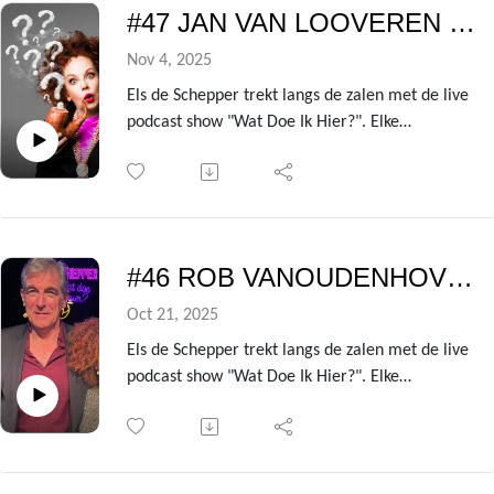
we telkens de gesprekken met de centrale gast
#47 JAN VAN LOOVEREN - Wat doe ik hier?
om er deze podcast van te maken.
In deze aflevering zijn er zelfs 2 gasten: niemand
Nov 4, 2025
minder dan de legendarische actrice Chris
Els de Schepper trekt langs de zalen met de live
Lomme en regisseur-cabaretier Lieven
podcast show "Wat Doe Ik Hier?". Elke
Debrauwer!
voorstelling heeft ze een andere BV te gast die
ze de kleren van het lijf vraagt over de zin en
onzin van het leven!
Uit de avondvullende theatershow verzamelen
we telkens de gesprekken met de centrale gast
#46 ROB VANOUDENHOVEN - Wat doe ik hier?
om er deze podcast van te maken.
In deze aflevering is dat niemand minder dan
Oct 21, 2025
acteur, presentator en zanger Jan Van Looveren!
Els de Schepper trekt langs de zalen met de live
podcast show "Wat Doe Ik Hier?". Elke
voorstelling heeft ze een andere BV te gast die
ze de kleren van het lijf vraagt over de zin en
onzin van het leven!
Uit de avondvullende theatershow verzamelen